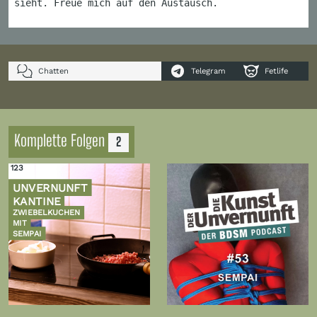
sieht. Freue mich auf den Austausch.
Chatten
Telegram
Fetlife
Komplette Folgen
2
123
UNVERNUNFT
KANTINE
ZWIEBELKUCHEN
MIT
SEMPAI
Zur
Zur
Folge
Folge