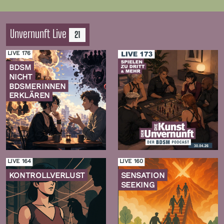
Unvernunft Live
21
LIVE 176
BDSM
NICHT
BDSMERINNEN
ERKLÄREN
Zur
Zur
Folge
Folge
LIVE 164
LIVE 160
KONTROLLVERLUST
SENSATION
SEEKING