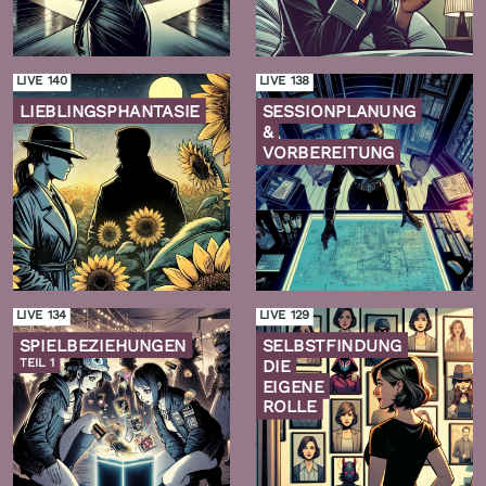
Zur
Zur
Folge
Folge
LIVE 140
LIVE 138
LIEBLINGSPHANTASIE
SESSIONPLANUNG
&
VORBEREITUNG
Zur
Zur
Folge
Folge
LIVE 134
LIVE 129
SPIELBEZIEHUNGEN
SELBSTFINDUNG
TEIL 1
DIE
EIGENE
ROLLE
Zur
Zur