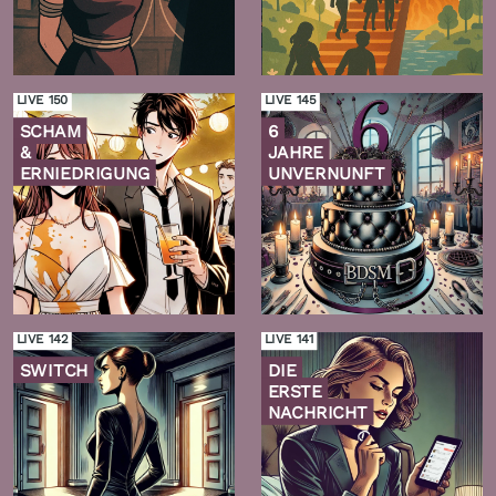
Zur
Zur
Folge
Folge
LIVE 150
LIVE 145
SCHAM
6
&
JAHRE
ERNIEDRIGUNG
UNVERNUNFT
Zur
Zur
Folge
Folge
LIVE 142
LIVE 141
SWITCH
DIE
ERSTE
NACHRICHT