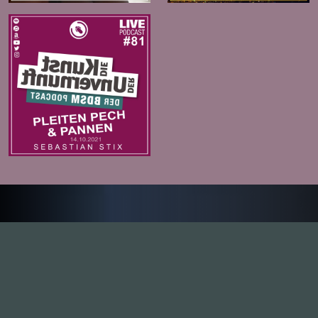
Zur Folge
Inhalte
1.0X
--:--:--
100
%
--:--:--
Alle Folgen
334
Die Unvernunft
146
Live
178