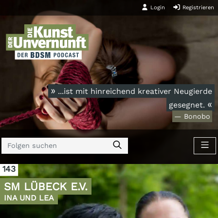
Login
Registrieren
»
...ist mit hinreichend kreativer Neugierde
«
gesegnet.
— Bonobo
143
SM LÜBECK E.V.
INA UND LEA