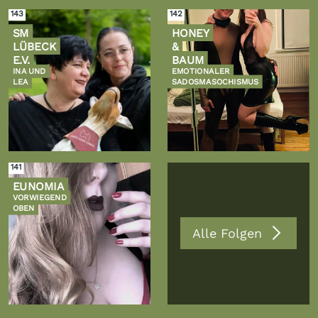
143
142
SM
HONEY
LÜBECK
&
E.V.
BAUM
INA UND
EMOTIONALER
LEA
SADOSMASOCHISMUS
Zur
Zur
Folge
Folge
141
EUNOMIA
VORWIEGEND
OBEN
Alle Folgen
Zur
Folge