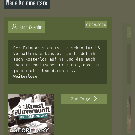
Neue Kommentare
07.08.2026
Aron Valentin
Der Film an sich ist ja schon für US-
I
Verhältnisse klasse, man findet ihn
a
auch kostenlos auf YT und das auch
s
noch im englischen Original, das ist
u
ja prima! – Und durch d...
g
Weiterlesen
W
Zur Folge