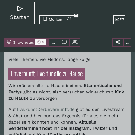
Starten
7
Merken
171
Shownotes
...
0
Viele Themen, viel Gedöns, lange Folge
Unvernunft Live für alle zu Hause
Wir müssen alle zu Hause bleiben.
Stammtische und
Partys
gibt es nicht, also versuchen wir euch mit
Kink
zu Hause
zu versorgen.
Auf
live.kunstDerUnvernunft.de
gibt es den Livestream
& Chat und hier nun das Ergebnis für alle, die nicht
dabei sein konnten und können.
Aktuelle
Sendetermine findet Ihr bei Instagram, Twitter und
natürlich auf KunstDerUnvernunft.de