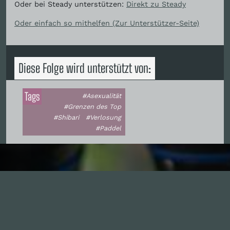
Oder bei Steady unterstützen:
Direkt zu Steady
Oder einfach so mithelfen (Zur Unterstützer-Seite)
Diese Folge wird unterstützt von:
Tags
#Asexualität
#Grenzen des Top
#Shibari
#Verlosung
#Paddel
Inhalte
1.0X
--:--:--
100
%
--:--:--
Alle Folgen
334
Die Unvernunft
146