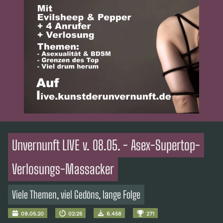
Unvernunft LIVE v. 08.05. - Asex-Supertop-
Verlosungs-Massacker
Viele Themen, viel Gedöns, lange Folge
09.05.20
02:25
6.458
271