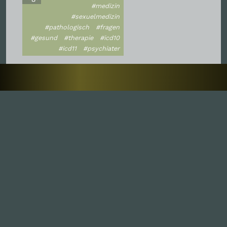
#medizin
#sexuelmedizin
#pathologisch
#fragen
#gesund
#therapie
#icd10
#icd11
#psychiater
Inhalte
1.0X
--:--:--
100
%
--:--:--
Alle Folgen
334
Die Unvernunft
146
Live
178
Zum Livestream
Songs
Updates
Neue Kommentare