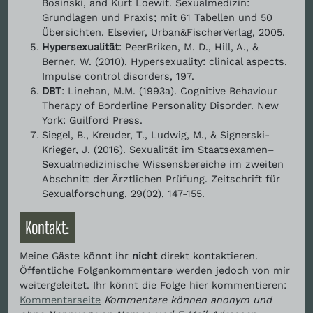
Bosinski, and Kurt Loewit. Sexualmedizin:
Grundlagen und Praxis; mit 61 Tabellen und 50
Übersichten. Elsevier, Urban&FischerVerlag, 2005.
Hypersexualität
: PeerBriken, M. D., Hill, A., &
Berner, W. (2010). Hypersexuality: clinical aspects.
Impulse control disorders, 197.
DBT
: Linehan, M.M. (1993a). Cognitive Behaviour
Therapy of Borderline Personality Disorder. New
York: Guilford Press.
Siegel, B., Kreuder, T., Ludwig, M., & Signerski-
Krieger, J. (2016). Sexualität im Staatsexamen–
Sexualmedizinische Wissensbereiche im zweiten
Abschnitt der Ärztlichen Prüfung. Zeitschrift für
Sexualforschung, 29(02), 147-155.
Kontakt:
Meine Gäste könnt ihr
nicht
direkt kontaktieren.
Öffentliche Folgenkommentare werden jedoch von mir
weitergeleitet. Ihr könnt die Folge hier kommentieren:
Kommentarseite
Kommentare können anonym und