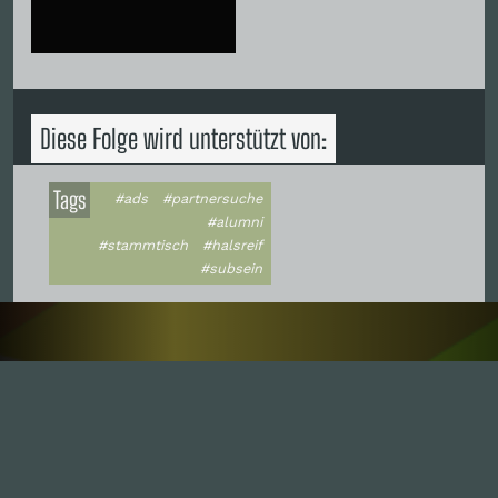
Diese Folge wird unterstützt von:
Tags
#ads
#partnersuche
#alumni
#stammtisch
#halsreif
#subsein
Inhalte
1.0X
--:--:--
100
%
--:--:--
Alle Folgen
334
Die Unvernunft
146