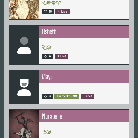
15
4 Live
Lisbeth
4
3 Live
Maya
3
1 Unvernunft
1 Live
Plurabelle