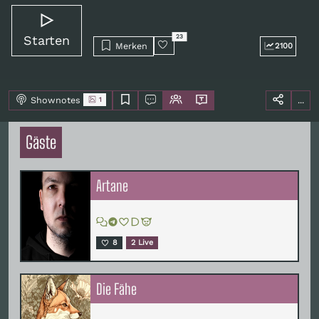
Starten
23
Merken
2100
Shownotes
...
1
Gäste
Artane
8
2 Live
Die Fähe