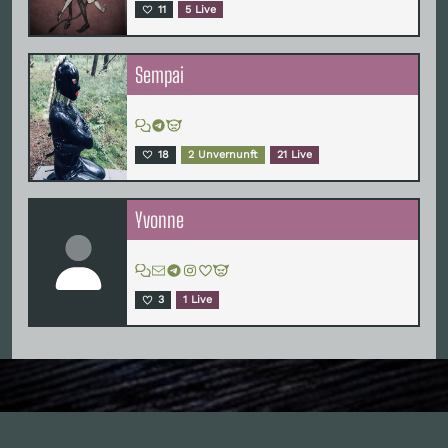
11
5 Live
Sempai
18
2 Unvernunft
21 Live
Yvonne
3
1 Live
Inhalte
1.0X
--:--:--