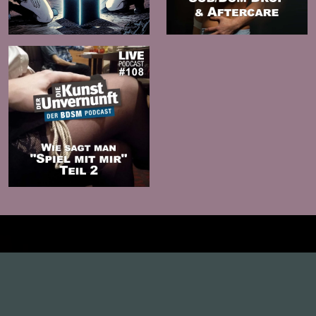
Zur
Zur
Folge
Folge
Zur
Folge
Inhalte
1.0X
--:--:--
100
%
--:--:--
Alle Folgen
334