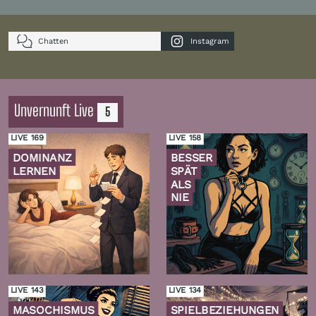
Chatten
Instagram
Unvernunft Live
5
LIVE 169
LIVE 158
DOMINANZ
BESSER
LERNEN
SPÄT
ALS
NIE
Zur
Zur
Folge
Folge
LIVE 143
LIVE 134
MASOCHISMUS
SPIELBEZIEHUNGEN