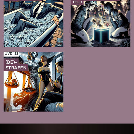
TEIL 1
Zur
Zur
Folge
Folge
LIVE 133
(BE)-
STRAFEN
Zur
Folge