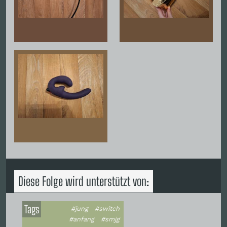
Diese Folge wird unterstützt von:
Tags
#jung
#switch
#anfang
#smjg