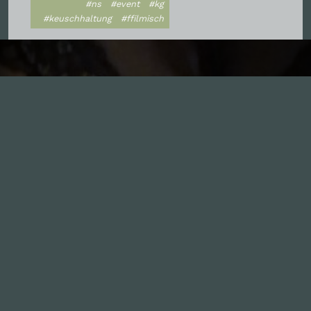
#ns
#event
#kg
#keuschhaltung
#ffilmisch
Inhalte
1.0X
--:--:--
100
%
--:--:--
Alle Folgen
334
Die Unvernunft
146
Live
178
Zum Livestream
Songs
Updates
Neue Kommentare
Nützlich sein
Leute
Mitmachen
GästInnen