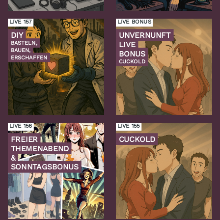
LIVE 157
LIVE BONUS
DIY
UNVERNUNFT
BASTELN,
LIVE
BAUEN,
BONUS
ERSCHAFFEN
CUCKOLD
Zur
Zur
Folge
Folge
LIVE 156
LIVE 155
FREIER
CUCKOLD
THEMENABEND
&
SONNTAGSBONUS
Zur
Zur
Folge
Folge