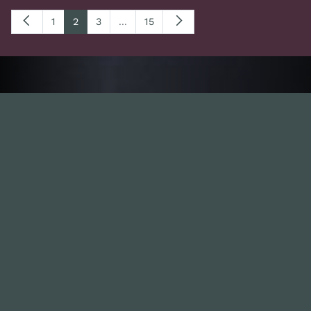
1
2
3
...
15
Inhalte
1.0X
--:--:--
100
%
--:--:--
Alle Folgen
334
Die Unvernunft
146
Live
178
Zum Livestream
Songs
Updates
Neue Kommentare
Nützlich sein
Leute