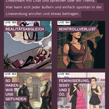
Livestream mit Chat und sprechen über ein Thema.
Hier kann sich jeder äußern und einfach spontan in der
Livesendung anrufen und etwas beitragen.
LIVE 165
LIVE 164
REALITÄTSABGLEICH
KONTROLLVERLUST
Zur
Zur
Folge
Folge
LIVE 163
LIVE 162
SO
FEMINISIERUNG,
HABEN
SISSY
WIR
UND
UNS
CO.
GEFUNDEN
Zur
Zur