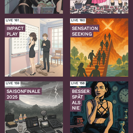
Folge
Folge
LIVE 161
LIVE 160
IMPACT
SENSATION
PLAY
SEEKING
Zur
Zur
Folge
Folge
LIVE 159
LIVE 158
SAISONFINALE
BESSER
2025
SPÄT
ALS
NIE
Zur
Zur
Folge
Folge