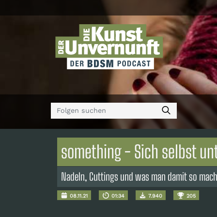
something - Sich selbst un
Nadeln, Cuttings und was man damit so mach
08.11.21
01:34
7.940
205