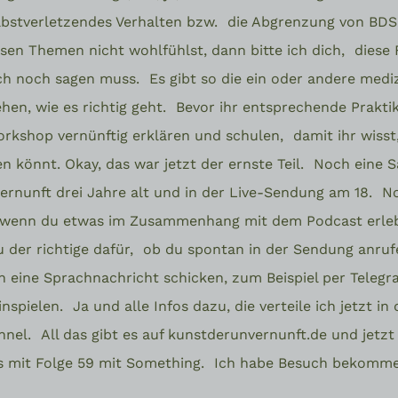
lbstverletzendes Verhalten bzw.
die Abgrenzung von BDS
sen Themen nicht wohlfühlst, dann bitte ich dich,
diese 
ich noch sagen muss.
Es gibt so die ein oder andere medi
ehen, wie es richtig geht.
Bevor ihr entsprechende Praktik
orkshop vernünftig erklären und schulen,
damit ihr wisst
n könnt. Okay, das war jetzt der ernste Teil.
Noch eine S
rnunft drei Jahre alt und in der Live-Sendung am 18.
No
wenn du etwas im Zusammenhang mit dem Podcast erleb
 der richtige dafür,
ob du spontan in der Sendung anru
 eine Sprachnachricht schicken, zum Beispiel per Teleg
inspielen.
Ja und alle Infos dazu, die verteile ich jetzt i
nnel.
All das gibt es auf kunstderunvernunft.de und jetz
s mit Folge 59 mit Something.
Ich habe Besuch bekommen