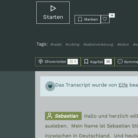
Starten
14
Merken
Tags:
#nadel
#cutting
#selbstverletzung
#bdsm
#se
Shownotes
Kapitel
Komme
0
25
Das Transcript wurde von
Elfe
bear
Sebastian
Hallo und herzlich w
ausleben.
Mein Name ist Sebastian Sti
inzwischen in Deutschland.
Und heute 