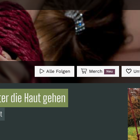
Alle Folgen
Merch
Unt
Neu
ter die Haut gehen
t