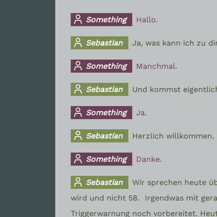
Something
Hallo.
Sebastian
Ja, was kann ich zu d
Something
Manchmal.
Sebastian
Und kommst eigentlic
Something
Ja.
Sebastian
Herzlich willkommen.
Something
Danke.
Sebastian
Wir sprechen heute ü
wird und nicht 58.
Irgendwas mit gera
Triggerwarnung noch vorbereitet. Heu