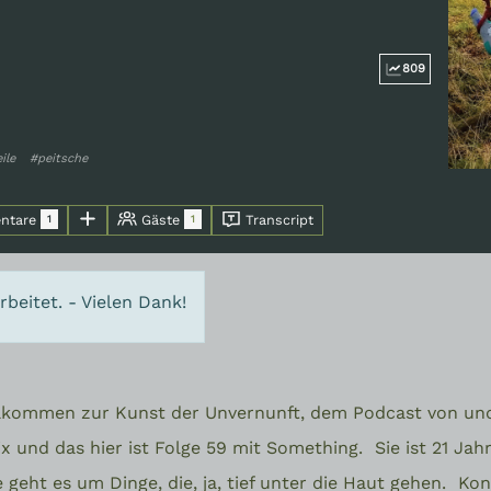
809
ile
#peitsche
ntare
Gäste
Transcript
1
1
beitet. - Vielen Dank!
illkommen zur Kunst der Unvernunft, dem Podcast von u
x und das hier ist Folge 59 mit Something.
Sie ist 21 Ja
geht es um Dinge, die, ja, tief unter die Haut gehen.
Kon