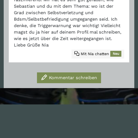
Sebastian und du mit dem Thema: wo ist der
Grad zwischen Selbstverletzung und
Bdsm/Selbstbefriedigung umgegangen seid. Ich
denke, die Triggerwarnung war wichtig! Vielleicht
magst du ja hier auf deinem Profil mal schreiben,
wie es jetzt über die Zeit weitergegangen ist.
Liebe Grüße Nia
Mit Nia chatten
Neu
Kommentar schreiben
Inhalte
1.0X
--:--:--
100
%
--:--:--
Alle Folgen
334
Die Unvernunft
146