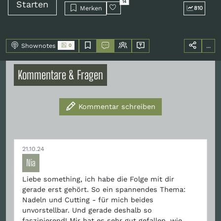
Starten
14
Merken
810
Shownotes
...
0
Kommentare & Fragen
Kommentar schreiben
21.10.24
Nia
Liebe something, ich habe die Folge mit dir
gerade erst gehört. So ein spannendes Thema:
Nadeln und Cutting - für mich beides
unvorstellbar. Und gerade deshalb so
faszinierend! Mir hat es sehr gut gefallen, wie