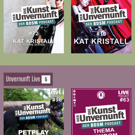
Zur
Zur
Folge
Folge
Unvernunft Live
5
Zur
Zur