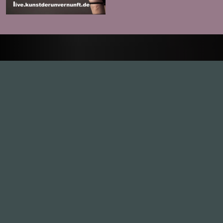
Folge
Inhalte
1.0X
--:--:--
100
%
--:--:--
Alle Folgen
334
Die Unvernunft
146
Live
178
Zum Livestream
Songs
Updates
Neue Kommentare
Nützlich sein
Leute