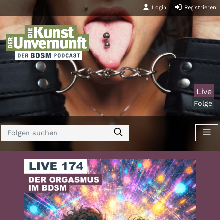
Login
Registrieren
Live
Folge