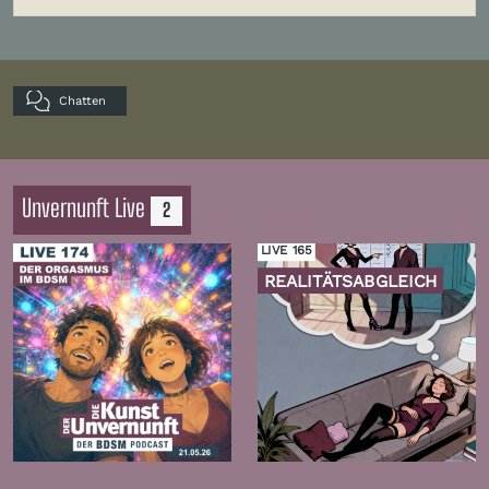
Chatten
Unvernunft Live
2
LIVE 165
REALITÄTSABGLEICH
Zur
Zur
Folge
Folge