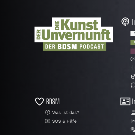
I
BDSM
I
Was ist das?
SOS & Hilfe