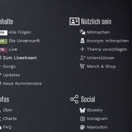
nhalte
Nützlich sein
Alle Folgen
Mitmachen
334
Die Unvernunft
Anonym mitmachen
146
Live
Thema vorschlagen
178
Zum Livestream
Unterstützen
Songs
Merch & Shop
Updates
Neue Kommentare
nfos
Social
Über
Bluesky
Charts
Instagram
FAQ
Mastodon