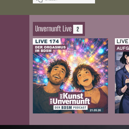
Unvernunft Live
2
LIVE
AUFG
Zur Folge