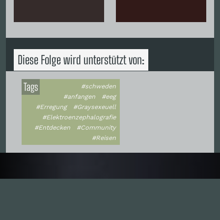
Diese Folge wird unterstützt von:
Tags
#schweden
#anfangen
#eeg
#Erregung
#Graysexeuell
#Elektroenzephalografie
#Entdecken
#Community
#Reisen
Inhalte
1.0X
--:--:--
100
%
--:--:--
Alle Folgen
334