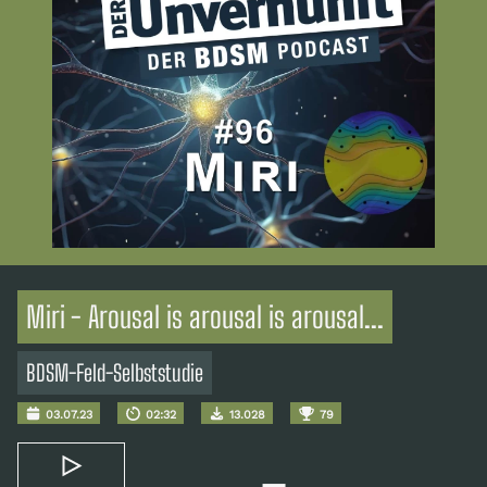
Miri - Arousal is arousal is arousal...
BDSM-Feld-Selbststudie
03.07.23
02:32
13.028
79