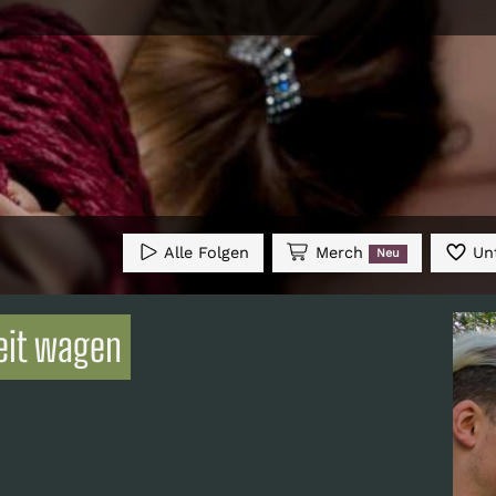
Alle Folgen
Merch
Unt
Neu
keit wagen