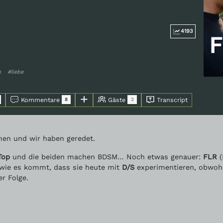
4193
n
#liebe
Kommentare
Gäste
Transcript
8
2
n und wir haben geredet.
Top
und die beiden machen BDSM… Noch etwas genauer:
FLR
(
 wie es kommt, dass sie heute mit
D/S
experimentieren, obwohl
er Folge.