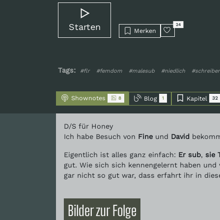
Starten
24
Merken
Tags:
#flr
#femdom
#malesub
#niedlich
#schreibe
Shownotes
Blog
Kapitel
8
1
32
D/S für Honey
Ich habe Besuch von
Fine
und
David
bekomme
Eigentlich ist alles ganz einfach:
Er sub
,
sie 
gut. Wie sich sich kennengelernt haben und
gar nicht so gut war, dass erfahrt ihr in dies
Bilder zur Folge