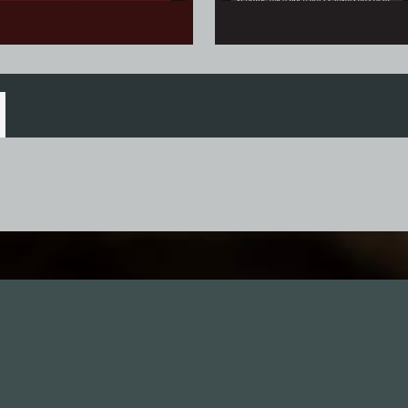
nhalte
Nützlich sein
Alle Folgen
Mitmachen
334
Die Unvernunft
Anonym mitmachen
146
Live
Thema vorschlagen
178