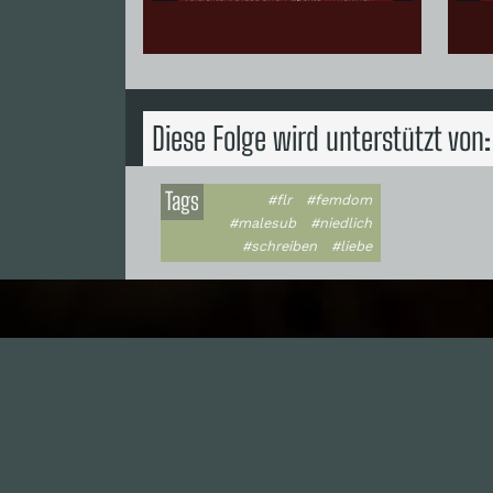
Diese Folge wird unterstützt von:
Tags
#flr
#femdom
#malesub
#niedlich
#schreiben
#liebe
I