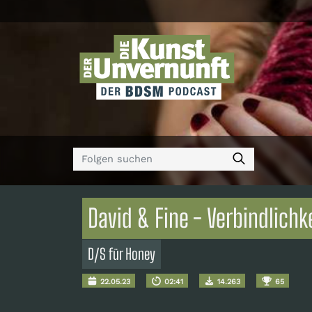
David & Fine - Verbindlich
D/S für Honey
22.05.23
02:41
14.263
65