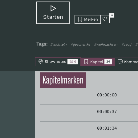
Starten
8
Merken
Tags:
#wichteln
#geschenke
#weihnachten
#zeug
#
Shownotes
Kapitel
Komme
0
24
Kapitelmarken
00:00:00
00:00:37
00:01:34