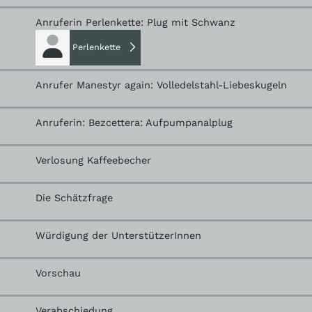
Anruferin Perlenkette: Plug mit Schwanz
Perlenkette
Anrufer Manestyr again: Volledelstahl-Liebeskugeln
Anruferin: Bezcettera: Aufpumpanalplug
Verlosung Kaffeebecher
Die Schätzfrage
Würdigung der UnterstützerInnen
Vorschau
Verabschiedung