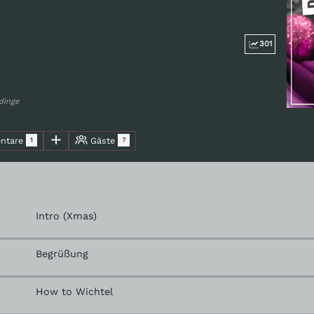
301
dinge
ntare
Gäste
1
7
Intro (Xmas)
Begrüßung
How to Wichtel