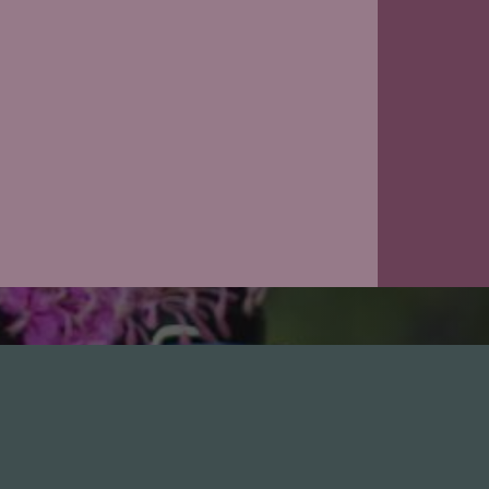
Leute
1.0X
--:--:--
100
%
--:--:--
GästInnen
Sponsoren
Hall of Fame