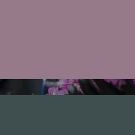
nhalte
Nützlich sein
Alle Folgen
Mitmachen
334
Die Unvernunft
Anonym mitmachen
146
Live
Thema vorschlagen
178