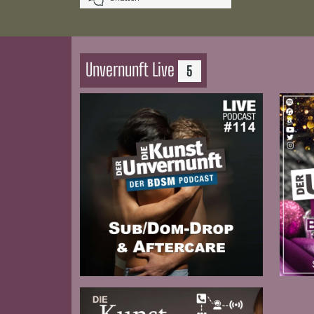
Unvernunft Live
5
Zur Folge