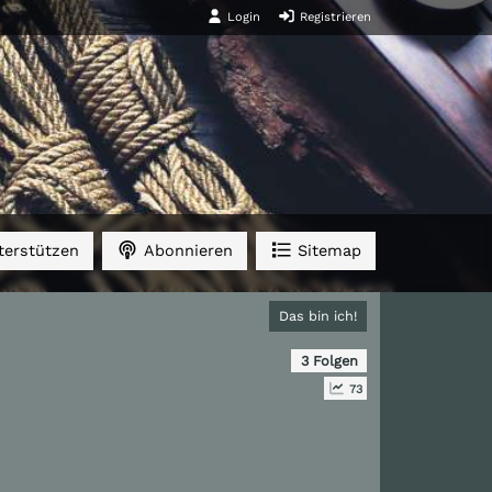
Login
Registrieren
erstützen
Abonnieren
Sitemap
Das bin ich!
3 Folgen
73