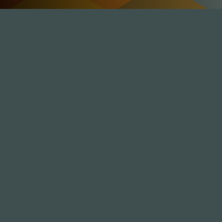
I
BDSM
I
Was ist das?
SOS & Hilfe