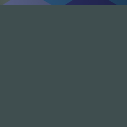
nhalte
Nützlich sein
Alle Folgen
Mitmachen
334
Die Unvernunft
Anonym mitmachen
146
Live
Thema vorschlagen
178
Zum Livestream
Unterstützen
Songs
Merch & Shop
Updates
Neue Kommentare
nfos
Social
Über
Bluesky
Charts
Instagram
FAQ
Mastodon
Kontakt
Telegram (Kanal)