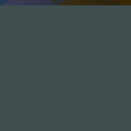
Leute
1.0X
--:--:--
100
%
--:--:--
GästInnen
Sponsoren
Hall of Fame
Freunde
Stix als Gast
Abonnieren
Spotify
RSS-Feed
Youtube
Apple Podcasts