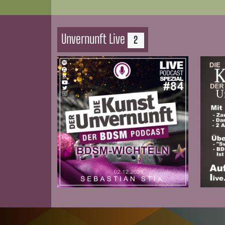
Unvernunft Live
2
Zur Folge