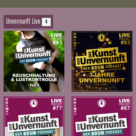
Unvernunft Live
4
Zur
Zur
Folge
Folge