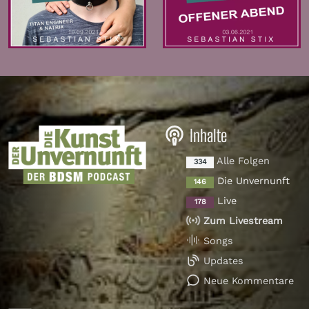
Zur
Zur
Folge
Folge
Inhalte
Alle Folgen
334
Die Unvernunft
146
Live
178
Zum Livestream
Songs
Updates
Neue Kommentare