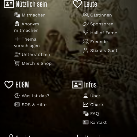
Nützlich sein
Leute
Mitmachen
GästInnen
Anonym
Sponsoren
mitmachen
Hall of Fame
Thema
Freunde
vorschlagen
Stix als Gast
Unterstützen
Merch & Shop
BDSM
Infos
Was ist das?
Über
SOS & Hilfe
Charts
FAQ
Kontakt