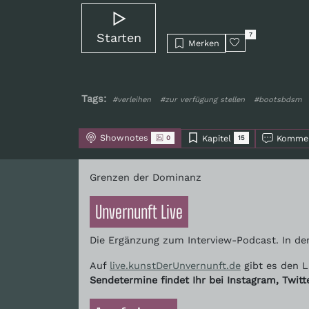
Starten
7
Merken
Tags:
#verleihen
#zur verfügung stellen
#bootsbdsm
Shownotes
Kapitel
Kommen
0
15
Grenzen der Dominanz
Unvernunft Live
Die Ergänzung zum Interview-Podcast. In den
Auf
live.kunstDerUnvernunft.de
gibt es den L
Sendetermine findet Ihr bei Instagram, Twit