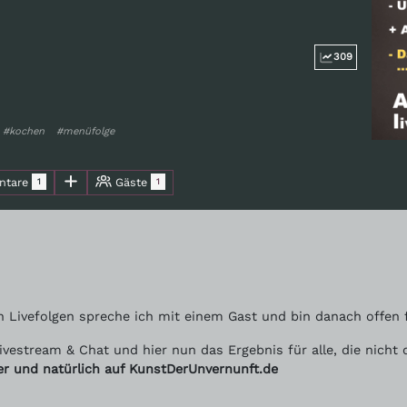
309
#kochen
#menüfolge
tare
Gäste
1
1
 Livefolgen spreche ich mit einem Gast und bin danach offen f
ivestream & Chat und hier nun das Ergebnis für alle, die nich
ter und natürlich auf KunstDerUnvernunft.de