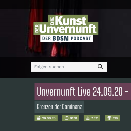
Unvernunft Live 24.09.20 - 
Grenzen der Dominanz
26.09.20
01:31
7.571
219