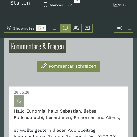
Starten
31
Merken
2103
Shownotes
...
4
Kommentare & Fragen
Kommentar schreiben
26.05.26
🦄
Hallo Eunomia, hallo Sebastian, liebes
Podcastsubbi, Leser:innen, Einhörner und Aliens,
es wollte gestern diesen Audiobeitrag
kommentieren. Zu dem Zeitpunkt (ca. 01:20:00)