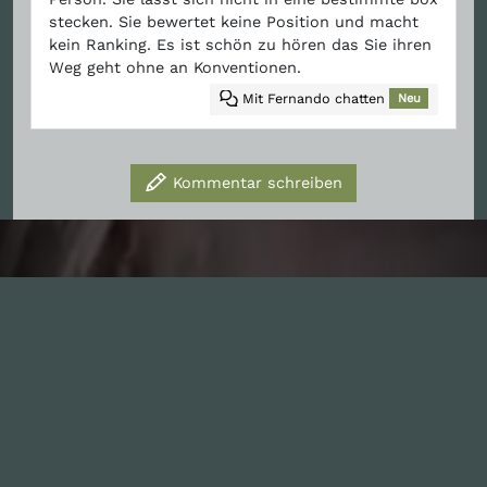
stecken. Sie bewertet keine Position und macht
kein Ranking. Es ist schön zu hören das Sie ihren
Weg geht ohne an Konventionen.
Mit Fernando chatten
Neu
Kommentar schreiben
Inhalte
1.0X
--:--:--
100
%
--:--:--
Alle Folgen
334
Die Unvernunft
146
Live
178
Zum Livestream
Songs