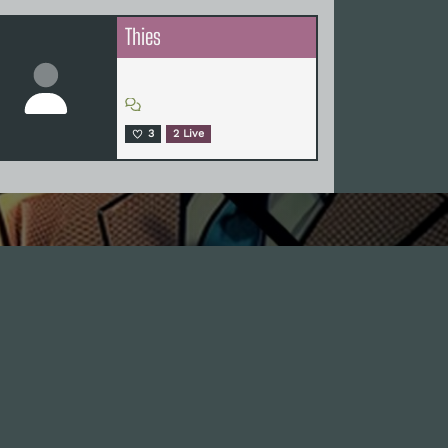
Thies
3
2 Live
Leute
1.0X
--:--:--
100
%
--:--:--
GästInnen
Sponsoren
Hall of Fame
Freunde
Stix als Gast