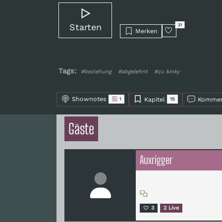
Starten
21
Merken
Tags:
#beziehung
#abgelehnt
#zu kinky
Shownotes
Kapitel
Kommen
1
15
Gäste
Auxrigger
3
2 Live