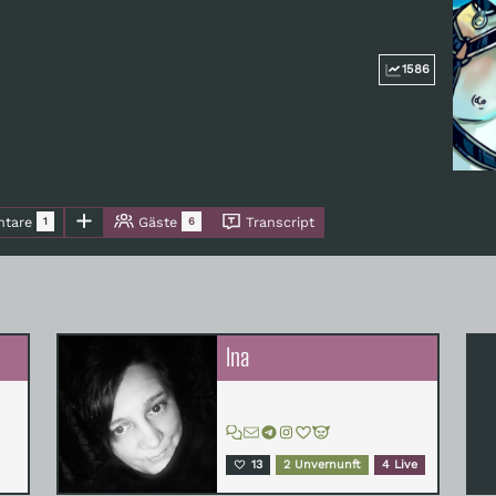
1586
tare
Gäste
Transcript
1
6
Ina
13
2 Unvernunft
4 Live