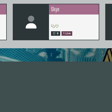
Skye
8
1 Live
nhalte
Nützlich sein
Alle Folgen
Mitmachen
334
Die Unvernunft
Anonym mitmachen
146
Live
Thema vorschlagen
178
Zum Livestream
Unterstützen
Songs
Merch & Shop