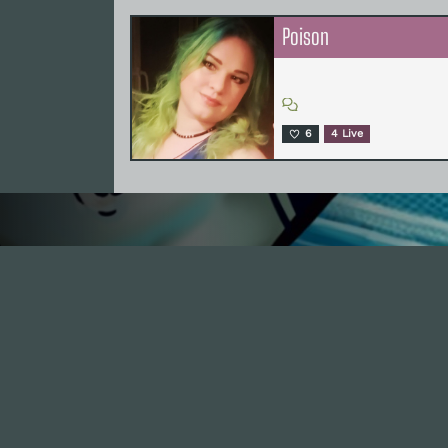
Poison
6
4 Live
I