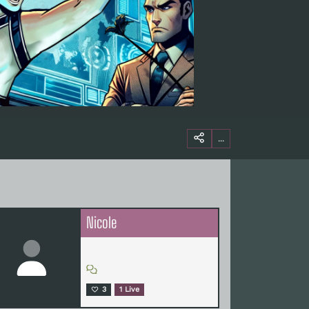
...
Nicole
3
1 Live