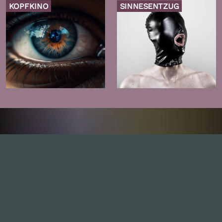
KOPFKINO
SINNESENTZUG
Zur
Zur
Folge
Folge
Inhalte
1.0X
--:--:--
100
%
--:--:--
Alle Folgen
334
Die Unvernunft
146
Live
178
Zum Livestream