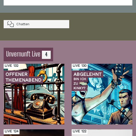
Chatten
Unvernunft Live
4
LIVE 132
LIVE 130
OFFENER
ABGELEHNT
THEMENABEND
BIN ICH
ZU
KINKY?
Zur
Zur
Folge
Folge
LIVE 124
LIVE 122