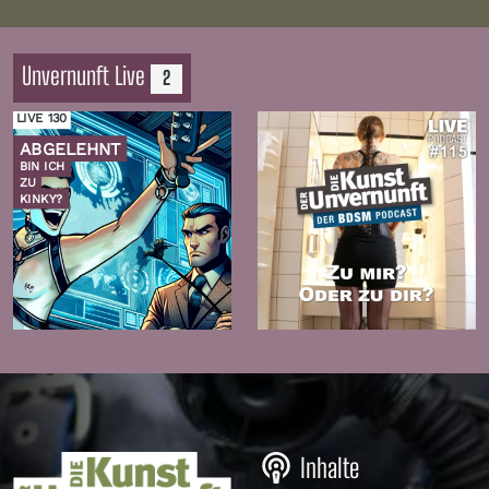
Unvernunft Live
2
LIVE 130
ABGELEHNT
BIN ICH
ZU
KINKY?
Zur
Zur
Folge
Folge
Inhalte