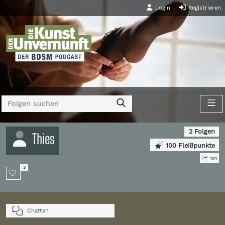
Login
Registrieren
2 Folgen
Thies
100 Fleißpunkte
131
3
Chatten