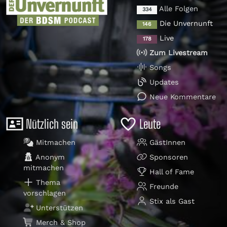
Alle Folgen
334
Die Unvernunft
146
Live
178
Zum Livestream
Songs
Updates
Neue Kommentare
Nützlich sein
Leute
Mitmachen
GästInnen
Anonym
Sponsoren
mitmachen
Hall of Fame
Thema
Freunde
vorschlagen
Stix als Gast
Unterstützen
Merch & Shop