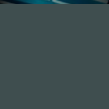
Inhalte
1.0X
--:--:--
100
%
--:--:--
Alle Folgen
334
Die Unvernunft
146
Live
178
Zum Livestream
Songs
Updates
Neue Kommentare
Nützlich sein
Leute
Mitmachen
GästInnen
Anonym
Sponsoren
mitmachen
Hall of Fame
Thema
Freunde