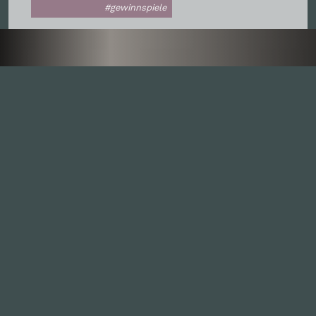
#gewinnspiele
Inhalte
1.0X
--:--:--
100
%
--:--:--
Alle Folgen
334
Die Unvernunft
146
Live
178
Zum Livestream
Songs
Updates
Neue Kommentare
Nützlich sein
Leute
Mitmachen
GästInnen