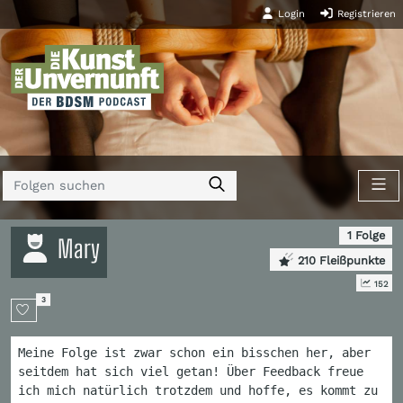
Login
Registrieren
1 Folge
Mary
210 Fleißpunkte
152
3
Meine Folge ist zwar schon ein bisschen her, aber
seitdem hat sich viel getan! Über Feedback freue
ich mich natürlich trotzdem und hoffe, es kommt zu