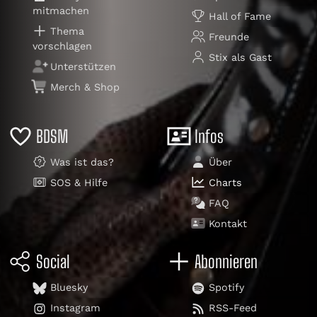
mitmachen
Hall of Fame
Thema
Freunde
vorschlagen
Stix als Gast
Unterstützen
Merch & Shop
BDSM
Infos
Was ist das?
Über
SOS & Hilfe
Charts
FAQ
Kontakt
Social
Abonnieren
Bluesky
Spotify
Instagram
RSS-Feed