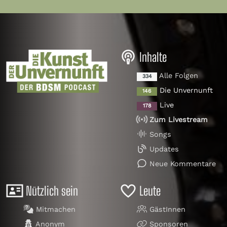
Inhalte
Alle Folgen
334
Die Unvernunft
146
Live
178
Zum Livestream
Songs
Updates
Neue Kommentare
Nützlich sein
Leute
Mitmachen
GästInnen
Anonym
Sponsoren