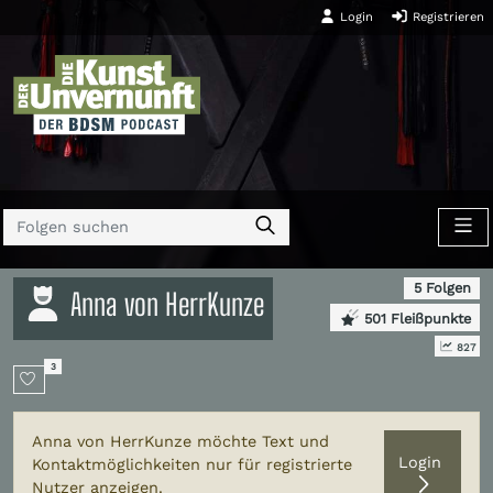
Login
Registrieren
5 Folgen
Anna von HerrKunze
501 Fleißpunkte
827
3
Anna von HerrKunze möchte Text und
Login
Kontaktmöglichkeiten nur für registrierte
Nutzer anzeigen.