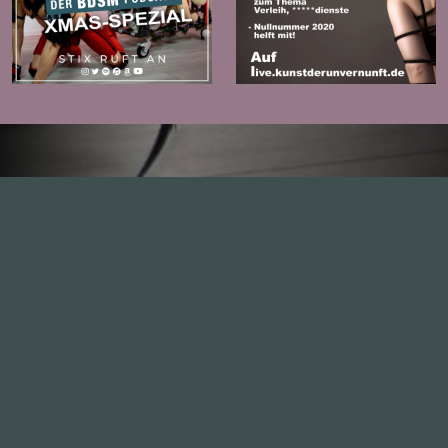
Zur
Zur
Folge
Folge
Inhalte
1.0X
--:--:--
100
%
--:--:--
Alle Folgen
334
Die Unvernunft
146
Live
178
Zum Livestream
Songs
Updates
Neue Kommentare