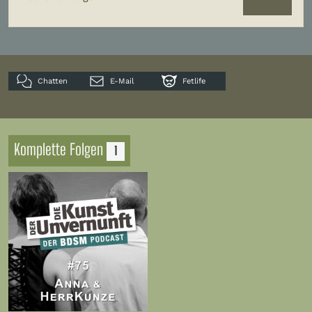
Chatten
E-Mail
Fetlife
Komplette Folgen
1
Zur
Folge