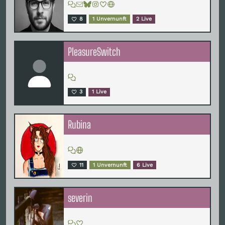
8
1 Unvernunft
2 Live
PleasureSwitch
3
1 Live
Rubina
11
1 Unvernunft
6 Live
severin