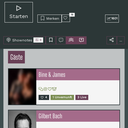
Starten
19
Merken
1601
Shownotes
...
0
Gäste
Bine & James
4
1 Unvernunft
3 Live
Gilbert Bach