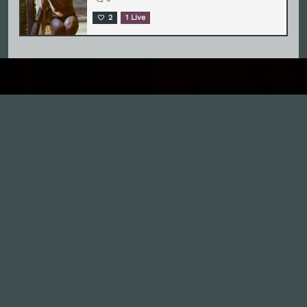
2
1 Live
Inhalte
1.0X
--:--:--
100
%
--:--:--
Alle Folgen
334
Die Unvernunft
146
Live
178
Zum Livestream
Songs
Updates
Neue Kommentare
Nützlich sein
Leute