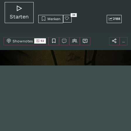
Starten
34
Merken
2188
Shownotes
...
52
Inhalte
1.0X
--:--:--
100
%
--:--:--
Alle Folgen
334
Die Unvernunft
146
Live
178
Zum Livestream
Songs
Updates