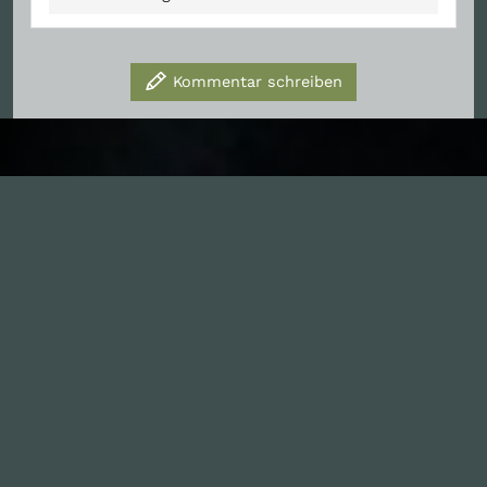
Kommentar schreiben
Inhalte
1.0X
--:--:--
100
%
--:--:--
Alle Folgen
334
Die Unvernunft
146
Live
178
Zum Livestream
Songs
Updates
Neue Kommentare