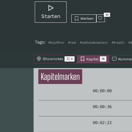
Starten
30
Merken
Tags:
#kopfkino
#real
#selbstakzeptanz
#kreativ
#ä
Shownotes
Kapitel
Kommen
6
16
Kapitelmarken
00:00:00
00:00:36
00:02:22