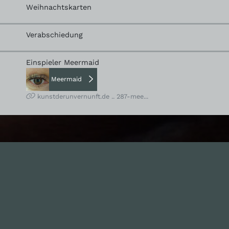
Weihnachtskarten
Verabschiedung
Einspieler Meermaid
Meermaid
kunstderunvernunft.de .. 287-mee...
nhalte
Nützlich sein
Alle Folgen
Mitmachen
334
Die Unvernunft
Anonym mitmachen
146
Live
Thema vorschlagen
178
Zum Livestream
Unterstützen