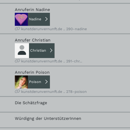
Anruferin Nadine
Nadine
kunstderunvernunft.de .. 290-nadine
Anrufer Christian
Christian
kunstderunvernunft.de .. 291-chr...
Anruferin Poison
Poison
kunstderunvernunft.de .. 278-poison
Die Schätzfrage
Würdigng der UnterstützerInnen