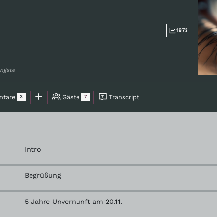
1873
ngste
tare
Gäste
Transcript
3
7
Intro
Begrüßung
5 Jahre Unvernunft am 20.11.