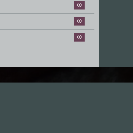
Leute
1.0X
--:--:--
100
%
--:--:--
GästInnen
Sponsoren
Hall of Fame
Freunde