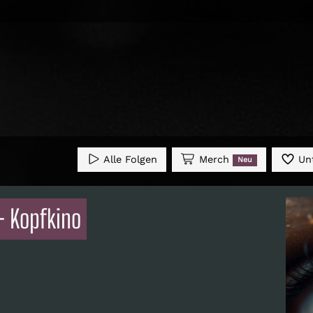
Alle Folgen
Merch
Unt
Neu
- Kopfkino