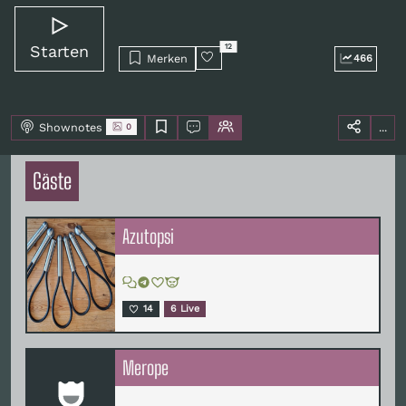
Starten
12
Merken
466
Shownotes
...
0
Gäste
Azutopsi
14
6 Live
Merope