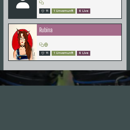
11
1 Unvernunft
6 Live
Rubina
11
1 Unvernunft
6 Live
Inhalte
1.0X
--:--:--
100
%
--:--:--
Alle Folgen
334
Die Unvernunft
146
Live
178