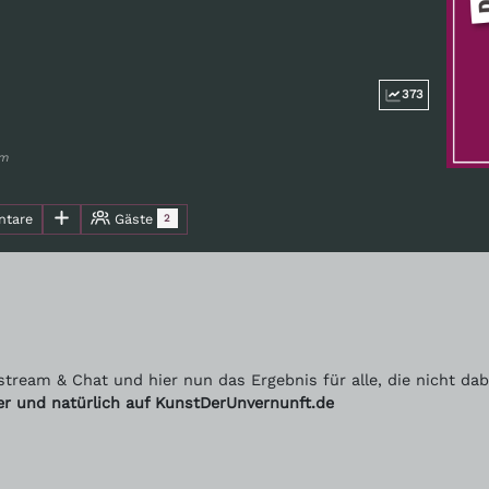
373
rm
tare
Gäste
2
stream & Chat und hier nun das Ergebnis für alle, die nicht d
ter und natürlich auf KunstDerUnvernunft.de