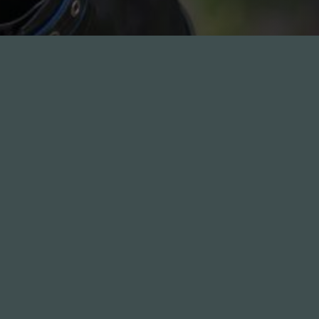
Leute
1.0X
--:--:--
100
%
--:--:--
GästInnen
Sponsoren
Hall of Fame
Freunde
Stix als Gast
Abonnieren
Spotify
RSS-Feed
Youtube