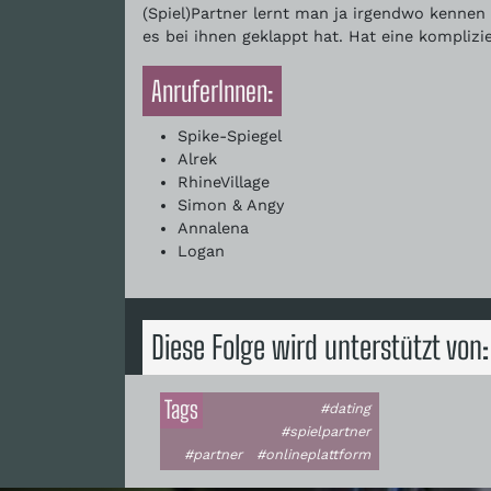
(Spiel)Partner lernt man ja irgendwo kennen
es bei ihnen geklappt hat. Hat eine komplizie
AnruferInnen:
Spike-Spiegel
Alrek
RhineVillage
Simon & Angy
Annalena
Logan
Diese Folge wird unterstützt von:
Tags
#dating
#spielpartner
#partner
#onlineplattform