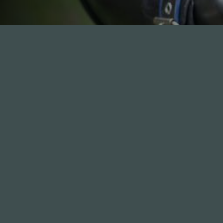
I
BDSM
I
Was ist das?
SOS & Hilfe