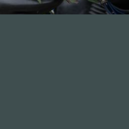
nhalte
Nützlich sein
Alle Folgen
Mitmachen
334
Die Unvernunft
Anonym mitmachen
146
Live
Thema vorschlagen
178
Zum Livestream
Unterstützen
Songs
Merch & Shop
Updates
Neue Kommentare
nfos
Social
Über
Bluesky
Charts
Instagram
FAQ
Mastodon