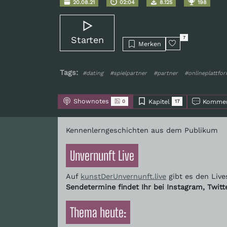
20.08.21
02:04
8.125
198
Starten
7
Merken
Tags:
#dating
#spielpartner
#partner
#onlineplattfo
Shownotes
Kapitel
Kommen
0
17
Kennenlerngeschichten aus dem Publikum
Unvernunft Live
Auf
kunstDerUnvernunft.live
gibt es den Live
Sendetermine findet Ihr bei Instagram, Twit
Thema heute: