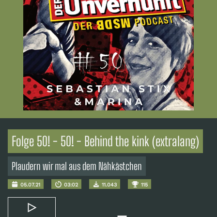
Folge 50! - 50! - Behind the kink (extralang)
Plaudern wir mal aus dem Nähkästchen
05.07.21
03:02
11.043
115