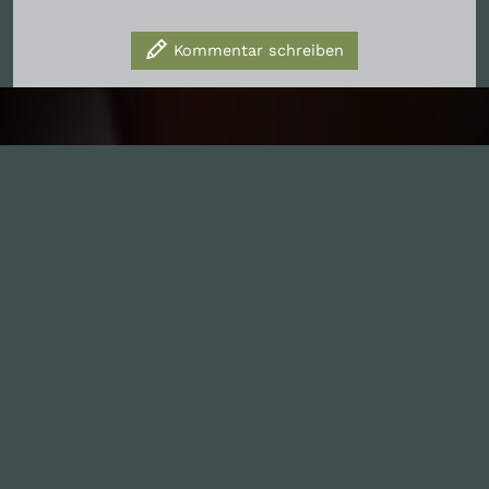
Kommentar schreiben
Inhalte
1.0X
--:--:--
100
%
--:--:--
Alle Folgen
334
Die Unvernunft
146
Live
178
Zum Livestream
Songs
Updates
Neue Kommentare
Nützlich sein
Leute