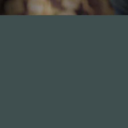
Inhalte
1.0X
--:--:--
100
%
--:--:--
Alle Folgen
334
Die Unvernunft
146
Live
178
Zum Livestream
Songs
Updates
Neue Kommentare
Nützlich sein
Leute
Mitmachen
GästInnen
Anonym
Sponsoren
mitmachen
Hall of Fame