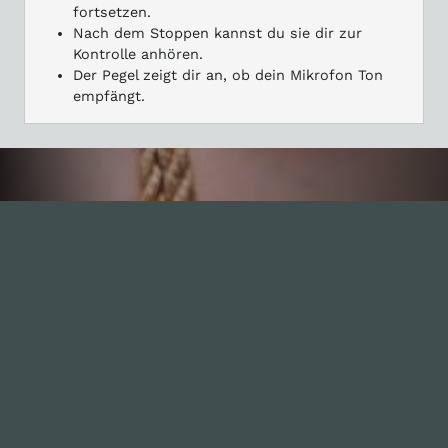
fortsetzen.
Nach dem Stoppen kannst du sie dir zur
Kontrolle anhören.
Der Pegel zeigt dir an, ob dein Mikrofon Ton
empfängt.
Inhalte
1.0X
--:--:--
100
%
--:--:--
Alle Folgen
334
Die Unvernunft
146
Live
178
Zum Livestream
Songs
Updates
Neue Kommentare