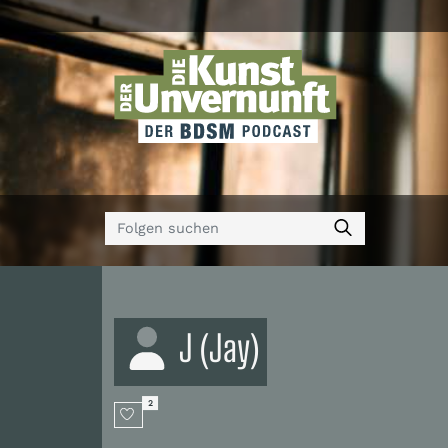
J (Jay)
2