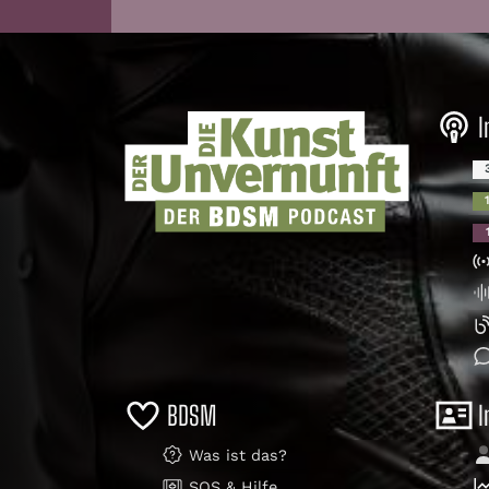
I
BDSM
I
Was ist das?
SOS & Hilfe