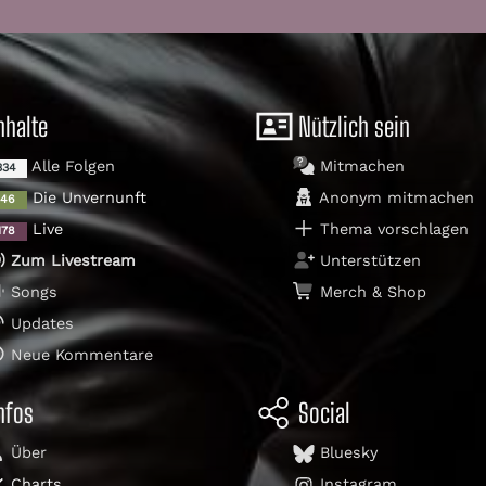
nhalte
Nützlich sein
Alle Folgen
Mitmachen
334
Die Unvernunft
Anonym mitmachen
146
Live
Thema vorschlagen
178
Zum Livestream
Unterstützen
Songs
Merch & Shop
Updates
Neue Kommentare
nfos
Social
Über
Bluesky
Charts
Instagram