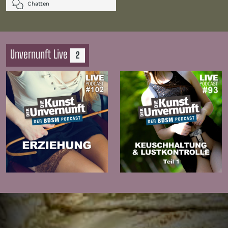
Chatten
Unvernunft Live
2
Zur
Zur
Folge
Folge