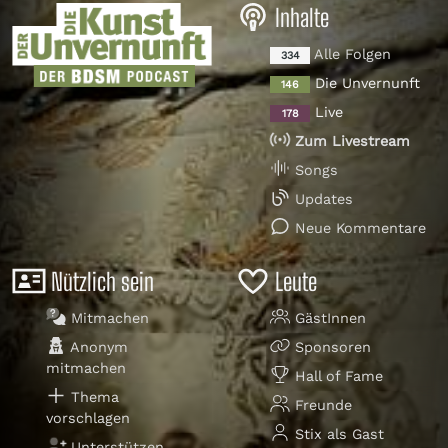
Inhalte
Alle Folgen
334
Die Unvernunft
146
Live
178
Zum Livestream
Songs
Updates
Neue Kommentare
Nützlich sein
Leute
Mitmachen
GästInnen
Anonym
Sponsoren
mitmachen
Hall of Fame
Thema
Freunde
vorschlagen
Stix als Gast
Unterstützen