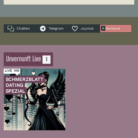
Chatten
Telegram
Joyclub
Deviance
D
Unvernunft Live
1
LIVE 149
SCHMERZBLATT
DATING
SPEZIAL
Zur
Folge