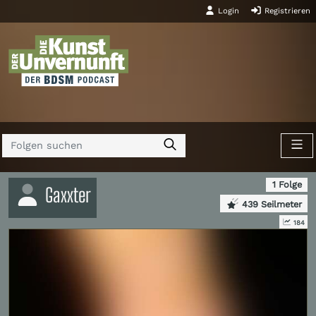
Login
Registrieren
1 Folge
Gaxxter
439 Seilmeter
184