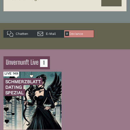
Chatten
E-Mail
Deviance
D
Unvernunft Live
1
LIVE 149
SCHMERZBLATT
DATING
SPEZIAL
Zur
Folge