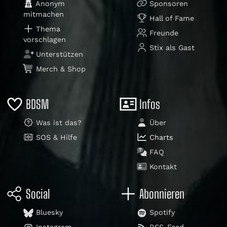
Anonym
Sponsoren
mitmachen
Hall of Fame
Thema
Freunde
vorschlagen
Stix als Gast
Unterstützen
Merch & Shop
BDSM
Infos
Was ist das?
Über
SOS & Hilfe
Charts
FAQ
Kontakt
Social
Abonnieren
Bluesky
Spotify