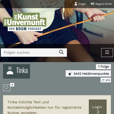
Login
Registrieren
1 Folge
Tinka
2442 Heldinnenpunkte
373
8
Tinka möchte Text und
Login
Kontaktmöglichkeiten nur für registrierte
Nutzer anzeigen.