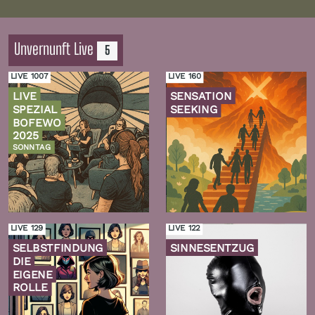
Unvernunft Live
5
LIVE 1007
LIVE 160
LIVE
SENSATION
SPEZIAL
SEEKING
BOFEWO
2025
SONNTAG
Zur
Zur
Folge
Folge
LIVE 129
LIVE 122
SELBSTFINDUNG
SINNESENTZUG
DIE
EIGENE
ROLLE