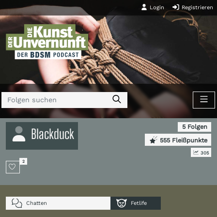
Login
Registrieren
5 Folgen
Blackduck
555 Fleißpunkte
305
2
Chatten
Fetlife