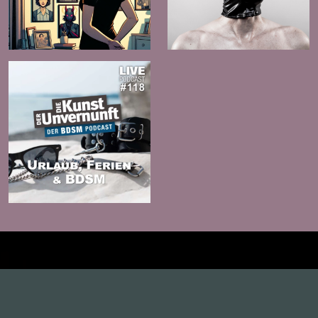
Zur
Zur
Folge
Folge
Zur
Folge
Inhalte
1.0X
--:--:--
100
%
--:--:--