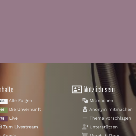
nhalte
Nützlich sein
Alle Folgen
Mitmachen
334
Die Unvernunft
Anonym mitmachen
146
Live
Thema vorschlagen
178
Zum Livestream
Unterstützen
Songs
Merch & Shop