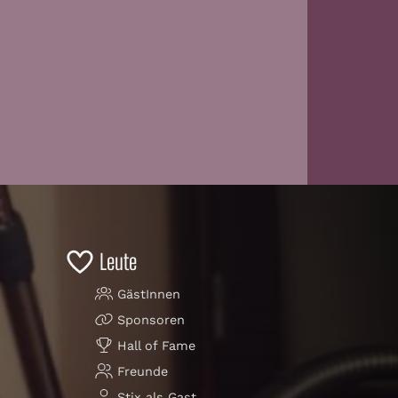
Leute
GästInnen
Sponsoren
Hall of Fame
Freunde
Stix als Gast