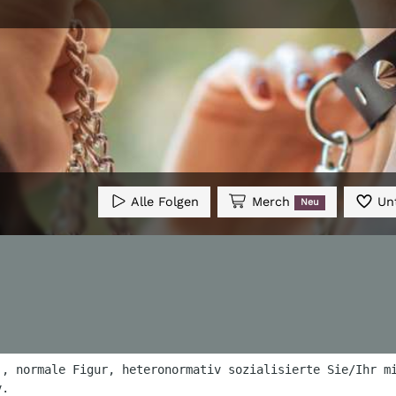
Alle Folgen
Merch
Unt
Neu
 , normale Figur, heteronormativ sozialisierte Sie/Ihr m
v.