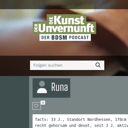
Runa
2
facts: 33 J., Standort Nordhessen, 178cm
recht gehorsam und devot, seit 3 J. akti