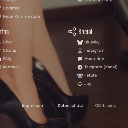
Updates
Neue Kommentare
nfos
Social
Über
Bluesky
Charts
Instagram
FAQ
Mastodon
Kontakt
Telegram (Kanal)
Fetlife
Joy
Impressum
Datenschutz
CC-Lizenz