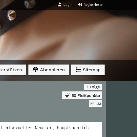
Login
Registrieren
erstützen
Abonnieren
Sitemap
1 Folge
50 Fleißpunkte
133
it bisexueller Neugier, hauptsächlich