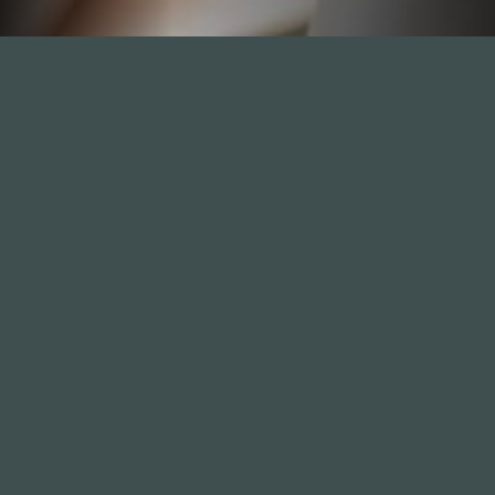
Inhalte
1.0X
--:--:--
100
%
--:--:--
Alle Folgen
334
Die Unvernunft
146
Live
178
Zum Livestream
Songs
Updates
Neue Kommentare
Nützlich sein
Leute
Mitmachen
GästInnen
Anonym
Sponsoren
mitmachen
Hall of Fame
Thema