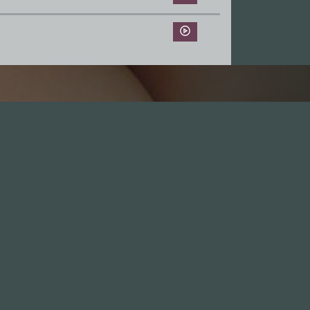
Leute
1.0X
--:--:--
100
%
--:--:--
GästInnen
Sponsoren
Hall of Fame
Freunde
Stix als Gast
Abonnieren