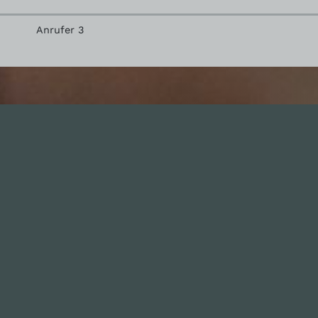
Anrufer 3
nhalte
Nützlich sein
Alle Folgen
Mitmachen
334
Die Unvernunft
Anonym mitmachen
146
Live
Thema vorschlagen
178
Zum Livestream
Unterstützen
Songs
Merch & Shop
Updates
Neue Kommentare
nfos
Social