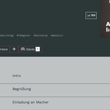
199
eburtstag
#Telegram
#domdrop
#absturz
tare
Gäste
1
Intro
Begrüßung
Einladung an Macher