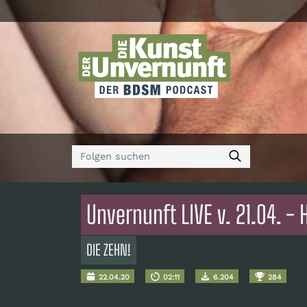
Unvernunft LIVE v. 21.04. - 
DIE ZEHN!
22.04.20
02:11
6.204
284