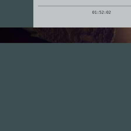
01:52:02
I
BDSM
I