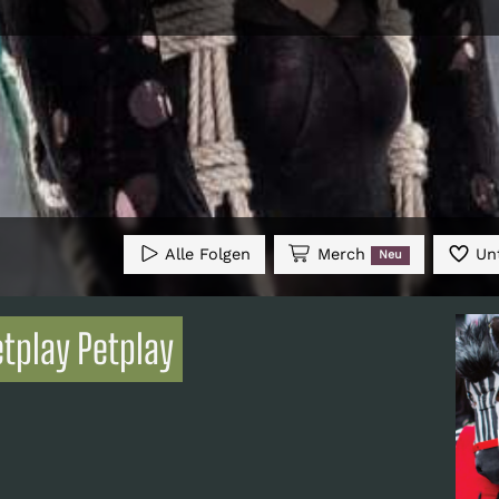
Alle Folgen
Merch
Unt
Neu
etplay Petplay