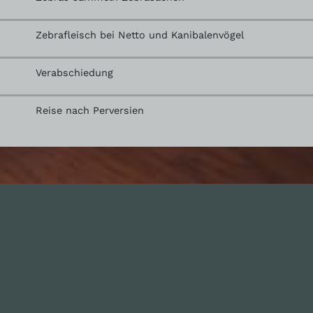
Zebrafleisch bei Netto und Kanibalenvögel
Verabschiedung
Reise nach Perversien
nhalte
Nützlich sein
Alle Folgen
Mitmachen
334
Die Unvernunft
Anonym mitmachen
146
Live
Thema vorschlagen
178
Zum Livestream
Unterstützen