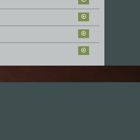
Leute
1.0X
--:--:--
100
%
--:--:--
GästInnen
Sponsoren
Hall of Fame
Freunde