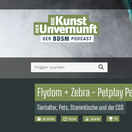
Flydom + Zebra - Petplay P
Tierhalter, Pets, Stammtische und der CSD
10.05.19
01:14
13.618
71