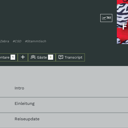
741
Zebra
#CSD
#Stammtisch
ntare
Gäste
Transcript
1
2
Intro
Einleitung
Reiseupdate