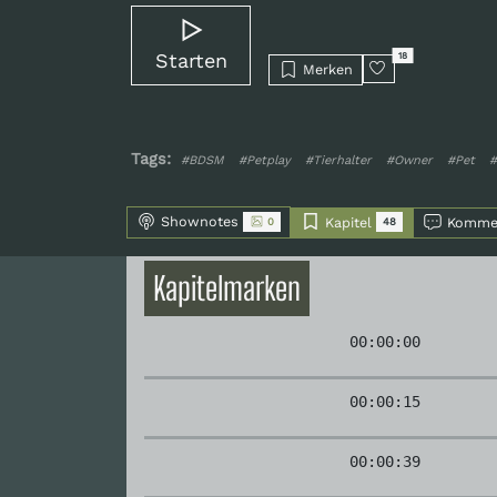
Starten
18
Merken
Tags:
#BDSM
#Petplay
#Tierhalter
#Owner
#Pet
#
Shownotes
Kapitel
Komme
0
48
Kapitelmarken
00:00:00
00:00:15
00:00:39